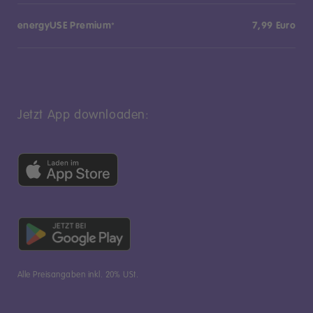
energyUSE Premium
7,99 Euro
*
Jetzt App downloaden:
Alle Preisangaben inkl. 20% USt.