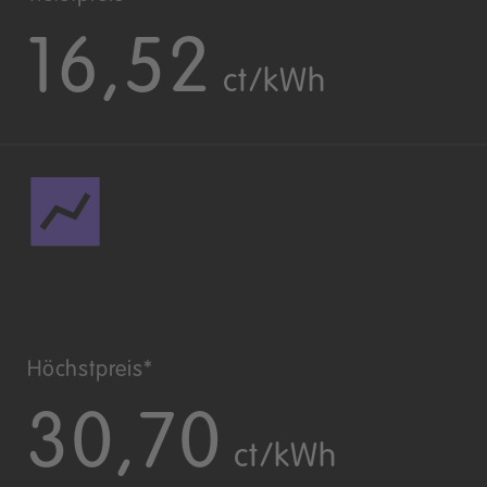
16,52
ct/kWh
Höchstpreis*
30,70
ct/kWh